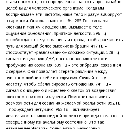
стали понимать, что определённые частоты чрезвычайно
целебны для человеческого организма. Когда мы
воспринимаем эти частоты, наше тело и разум вибрируют
в гармонии. Они включают в себя: 285 Гц – сигналы
клеткам и тканям к исцелению. Вызывает в теле
ощущение обновления, приятной лёгкости. 396 Гц –
освобождает от чувства вины и страха, чтобы расчистить
путь для эмоций более высоких вибраций. 417 Гц –
способствует «развязыванию» сложных ситуаций. 528 Гц –
сигнал к исцелению ДНК, восстановлению клеток и
пробуждению сознания. 639 Гц – это вибрация, связанная
с сердцем. Она позволяет стереть различие между
чувством любви к себе и к «другим». Слушайте эту
частоту, чтобы сбалансировать отношения. 741 Гц –
сигнал к очищению и исцелению клеток от воздействия
электромагнитного излучения. Помогает расширить
возможности для создания желаемой реальности. 852 Гц
– пробуждает интуицию. 963 Гц – активизирует
деятельность шишковидной железы и приводит тело к его
совершенному изначальному состоянию. Это так
называемые Частоты Сольфеджио. Безусловно,