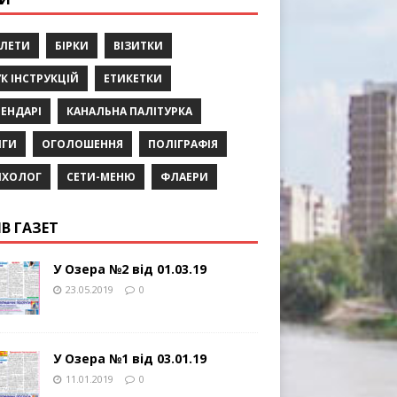
КЛЕТИ
БІРКИ
ВІЗИТКИ
К ІНСТРУКЦІЙ
ЕТИКЕТКИ
ЕНДАРІ
КАНАЛЬНА ПАЛІТУРКА
ИГИ
ОГОЛОШЕННЯ
ПОЛІГРАФІЯ
ИХОЛОГ
СЕТИ-МЕНЮ
ФЛАЕРИ
ІВ ГАЗЕТ
У Озера №2 від 01.03.19
23.05.2019
0
У Озера №1 від 03.01.19
11.01.2019
0