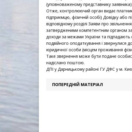
(уповноваженому представнику заявника)
Отже, контролюючий орган видає платнику 
підприємцю, фізичній особі) Довідку або 
відповідному розділі Заяви про звільненн
затвердженими компетентним органом зару
доходи за межами України та підпадають 
подвійного оподаткування і звернулися 
юридичної особи (місцем проживання фізи
Таке звернення може бути подане особи
надіслано поштою.
ДПІ у Дарницькому районі ГУ ДФС у м. Киє
ПОПЕРЕДНІЙ МАТЕРІАЛ