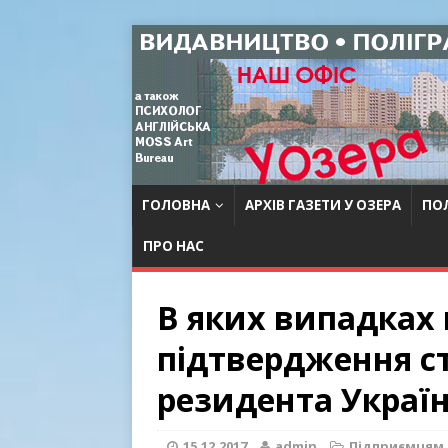
ГОЛОВНА
АРХІВ ГАЗЕТИ У ОЗЕРА
ПОЛ
ПРО НАС
В яких випадках 
підтвердження с
резидента Украї
15.12.2017
admin
Підприємцям