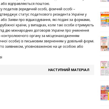
 або відправляються поштою.
податків (юридичній особі, фізичній особі –
підтверджує статус податкового резидента України у
я або Заяви про відшкодування, які подані за формами,
біжної країни, у випадках, коли такі особи отримують
під дію міжнародних договорів України про уникнення
до контролюючого органу за місцезнаходженням
чної особи) із письмовим зверненням у довільній формі.
сто заявником, уповноваженою на це особою або
ві
НАСТУПНИЙ МАТЕРІАЛ