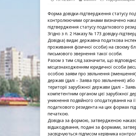
Форма довідки-підтвердження статусу под
контролюючими органами визначено наказ
підтвердження статусу податкового резиде
Згідно з п. 2 Наказу № 173 довідку-підтве
Довідка) видає державна податкова інспе
проживання фізичної особи) на своєму бл
письмового звернення такої особи.
Разом з тим слід зазначити, що відповідно
місцезнаходженням юридичної особи (місц
особою заяви про звільнення (зменшення) 
державі (далі – Заява про звільнення) аб
території зарубіжної держави (далі – За
компетентним органом цієї зарубіжної де
уникнення подвійного оподаткування на її
податкового резидента на цих формах під
печаткою.
Довідка за формою, затвердженою наказо
відшкодування, подані за формами, затв
засвідчуються підписом керівника контро