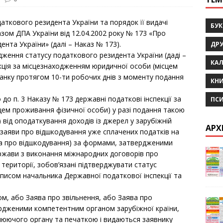
аткового резидента України та порядок її видачі
БУ
ом ДПА України від 12.04.2002 року № 173 «Про
нта України» (далі – Наказ № 173).
ДРУ
рдження статусу податкового резидента України (даді –
КАЛ
кція за місцезнаходженням юридичної особи (місцем
анку протягом 10-ти робочих днів з моменту подання
КН
 до п. 3 Наказу № 173 державні податкові інспекції за
ПС
ем проживання фізичної особи) у разі подання такою
від оподаткування доходів із джерел у зарубіжній
АРХ
о заяви про відшкодування уже сплачених податків на
ява про відшкодування) за формами, затвердженими
ржави з виконання міжнародних договорів про
 території, зобов’язані підтверджувати статус
писом начальника Державної податкової інспекції та
м, або Заява про звільнення, або Заява про
ердженими компетентним органом зарубіжної країни,
люючого органу та печаткою і видаються заявнику